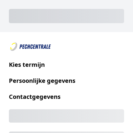
Totaal
Total Due Today
Subtotal
Trial
Amount Due
Kies termijn
Persoonlijke gegevens
Contactgegevens