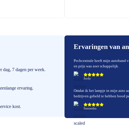
Ervaringen van a
Pechcentrale heeft mijn autoband v
en prijs was zeer schappelijk.
er dag, 7 dagen per week.
Jordy
arenlange ervaring.
Omdat ik het lampje in mijn auto a
bedrijven gebeld te hebben bood pec
ervice kost.
Samantha