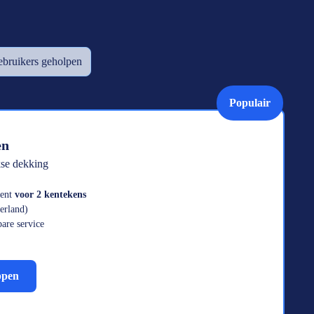
bruikers geholpen
Populair
en
kse dekking
ment
voor 2 kentekens
erland)
are service
ppen