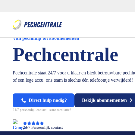
Van pechhulp tot abonnementen
Pechcentrale
Pechcentrale staat 24/7 voor u klaar en biedt betrouwbare pechh
of een lege accu, ons team is slechts één telefoontje verwijderd!
Direct hulp nodig?
Bekijk abonnementen
24/7 persoonlijk contact - standaard tarief
24/7 Persoonlijk contact