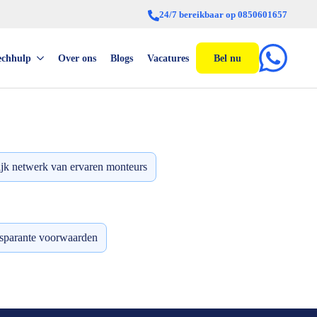
24/7 bereikbaar op 0850601657
echhulp
Over ons
Blogs
Vacatures
Bel nu
jk netwerk van ervaren monteurs
nsparante voorwaarden