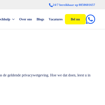
24/7 bereikbaar op 0850601657
echhulp
Over ons
Blogs
Vacatures
Bel nu
s de geldende privacywetgeving. Hoe we dat doen, leest u in