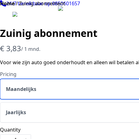
Home
24/7 bereikbaar op 0850601657
/
Zuinig abonnement
Zuinig abonnement
N
€ 3,83
/ 1 mnd.
u
Voor wie zijn auto goed onderhoudt en alleen wil betalen al
Pricing
Maandelijks
Jaarlijks
Quantity